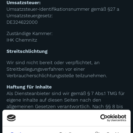
Umsatzsteuer:
Umsatzsteuer-Identifikationsnummer gemäß §27 a
Umsatzsteuergesetz:
DE324622000
Zuständige Kammer:
IHK Chemnitz
Streitschlichtung
Wir sind nicht bereit oder verpflichtet, an
Streitbeilegungsverfahren vor einer
Verbraucherschlichtungsstelle teilzunehmen.
Haftung für Inhalte
Als Diensteanbieter sind wir gemäß § 7 Abs.1 TMG für
eigene Inhalte auf diesen Seiten nach den
allgemeinen Gesetzen verantwortlich. Nach §§ 8 bis
10 TMG sind wir als Diensteanbieter jedoch nicht
verpflichtet, übermittelte oder gespeicherte fremde
Informationen zu überwachen oder nach Umständen
zu forschen, die auf eine rechtswidrige Tätigkeit