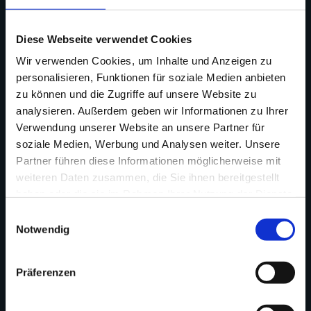
Woche.
Einfach aber gut.
Diese Webseite verwendet Cookies
Wir verwenden Cookies, um Inhalte und Anzeigen zu
Nachdem unsere DDR-Woche im letzten Jahr so gut bei euch
personalisieren, Funktionen für soziale Medien anbieten
ankam, ist eine Wiederholung selbstverständlich.
zu können und die Zugriffe auf unsere Website zu
Und auch in diesem Jahr haben wir wieder in Omas
analysieren. Außerdem geben wir Informationen zu Ihrer
Schränken gekramt, denn das Spitzendeckchen und die
Verwendung unserer Website an unsere Partner für
Kristallgläser auf den Tischen dürfen natürlich nicht fehlen.
soziale Medien, Werbung und Analysen weiter. Unsere
Partner führen diese Informationen möglicherweise mit
weiteren Daten zusammen, die Sie ihnen bereitgestellt
Tisch reservieren
haben oder die sie im Rahmen Ihrer Nutzung der Dienste
gesammelt haben.
Einwilligungsauswahl
Notwendig
Präferenzen